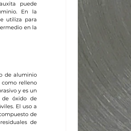
uxita puede 
minio. En la 
utiliza para 
ermedio en la 
o de aluminio 
 como relleno 
asivo y es un 
 de óxido de 
les. El uso a 
 compuesto de 
residuales de 