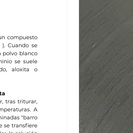
un compuesto 
). Cuando se 
 polvo blanco 
inio se suele 
, aloxita o 
ta
tras triturar, 
mperaturas. A 
inadas "barro 
se transfiere 