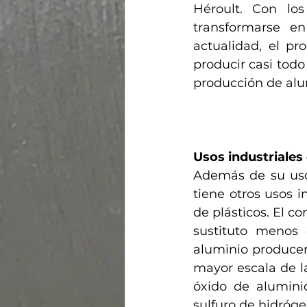
Héroult. Con lo
transformarse e
actualidad, el pr
producir casi tod
producción de alu
Usos industriales
Además de su uso 
tiene otros usos i
de plásticos. El 
sustituto menos 
aluminio producen 
mayor escala de l
óxido de aluminio
sulfuro de hidróg