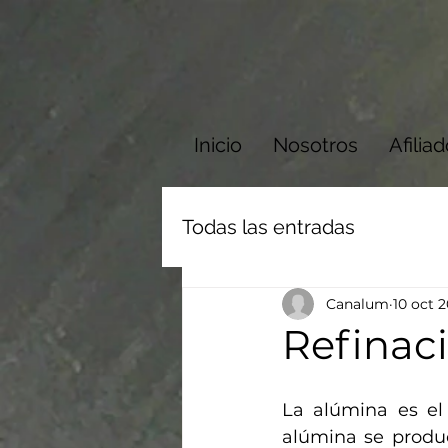
Inicio
Nosotros
Afilia
Todas las entradas
Canalum
10 oct 
Refinac
La alúmina es el
alúmina se produc