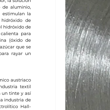
r, la solución 
 de aluminio, 
estimulan la 
 hidróxido de 
l hidróxido de 
calienta para 
na (óxido de 
azúcar que se 
para rayar un 
ico austriaco 
ustria textil 
n tinte y así 
a industria de 
olítico Hall-