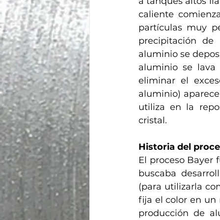
a tanques altos ll
caliente comienza
partículas muy pe
precipitación de 
aluminio se deposit
aluminio se lava 
eliminar el exce
aluminio) aparece
utiliza en la rep
cristal.
Historia del proc
El proceso Bayer f
buscaba desarroll
(para utilizarla c
fija el color en u
producción de al