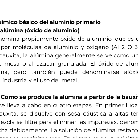
mico básico del aluminio primario 
 alúmina (óxido de aluminio)
nomina propiamente óxido de aluminio, que es 
por moléculas de aluminio y oxígeno (Al 2 O 3 
e bauxita, la alúmina generalmente se ve como un
de mesa o al azúcar granulada. El óxido de alum
na, pero también puede denominarse alóxido
industria y el uso del metal.
 Cómo se produce la alúmina a partir de la bauxi
e lleva a cabo en cuatro etapas. En primer lugar, 
bauxita, se disuelve con sosa cáustica a altas te
ezcla se filtra para eliminar las impurezas, denom
cha debidamente. La solución de alúmina restante 