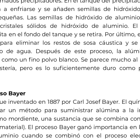
amados precipitadores. En el tanque del precipitado
 a enfriarse y se añaden semillas de hidróxido
queñas. Las semillas de hidróxido de aluminio 
cristales sólidos de hidróxido de aluminio. El
a en el fondo del tanque y se retira. Por último, e
para eliminar los restos de sosa cáustica y se 
so de agua. Después de este proceso, la alúmi
 como un fino polvo blanco. Se parece mucho al 
ostería, pero es lo suficientemente duro como 
eso Bayer
ue inventado en 1887 por Carl Josef Bayer. El quím
ar un método para suministrar alúmina a la ind
omo mordiente, una sustancia que se combina con u
n material). El proceso Bayer ganó importancia en l
uminio cuando se combinó con el proceso electr