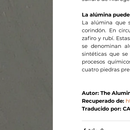
La alúmina puede
La alúmina que s
corindón. En circ
zafiro y rubí. Est
se denominan alú
sintéticas que se 
procesos químicos
cuatro piedras pre
Autor: 
The Alumi
Recuperado de: 
h
Traducido por: 