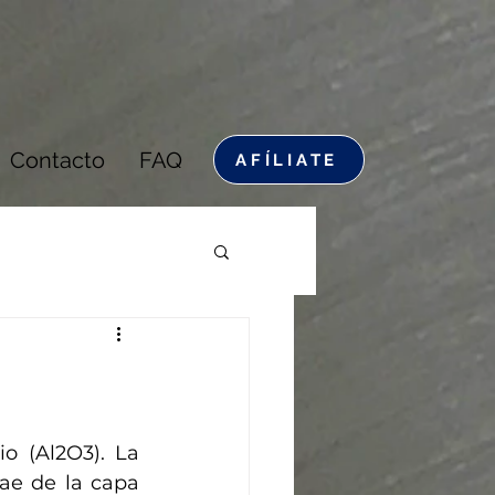
Contacto
FAQ
AFÍLIATE
 (Al2O3). La 
ae de la capa 