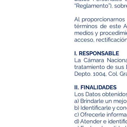
“Reglamento”), sobr
Al proporcionarnos
términos de este Av
medios y procedimi
acceso, rectificació
I. RESPONSABLE
La Cámara Nacional
tratamiento de sus 
Depto. 1004, Col. Gr
II. FINALIDADES
Los Datos obtenidos s
a) Brindarle un mejor
b) Identificarle y c
c) Ofrecerle inform
d) Atender e identif