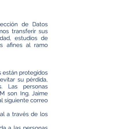
tección de Datos
os transferir sus
idad, estudios de
s afines al ramo
s están protegidos
evitar su pérdida,
os. Las personas
M son Ing. Jaime
l siguiente correo
al a través de los
ida a las personas