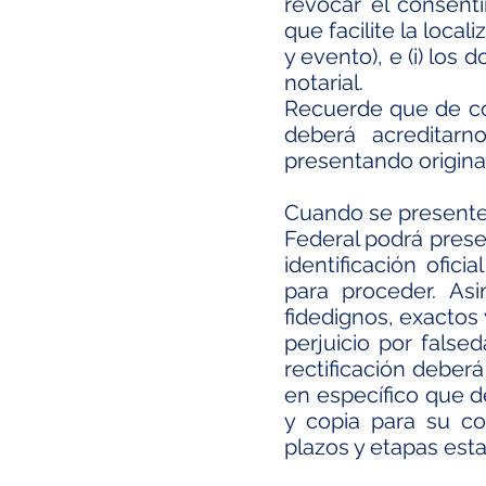
revocar el consenti
que facilite la loca
y evento), e (i) lo
notarial.
Recuerde que de con
deberá acreditarn
presentando original 
Cuando se presenten 
Federal podrá presen
identificación ofic
para proceder. Asi
fidedignos, exactos
perjuicio por false
rectificación deber
en específico que d
y copia para su co
plazos y etapas esta