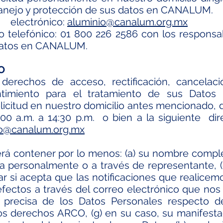
anejo y protección de sus datos en CANALUM.
o electrónico:
aluminio@canalum.org.mx
 telefónico: 01 800 226 2586 con los responsa
 datos en CANALUM.
O
derechos de acceso, rectificación, cancelac
timiento para el tratamiento de sus Datos
icitud en nuestro domicilio antes mencionado, d
:00 a.m. a 14:30 p.m. o bien a la siguiente di
io@canalum.org.mx
rá contener por lo menos: (a) su nombre completo
ta personalmente o a través de representante, (c)
car si acepta que las notificaciones que realice
efectos a través del correo electrónico que nos 
y precisa de los Datos Personales respecto de
os derechos ARCO, (g) en su caso, su manifest