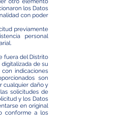
uier otro elemento
rcionaron los Datos
onalidad con poder
icitud previamente
stencia personal
rial.
 fuera del Distrito
 digitalizada de su
s con indicaciones
roporcionados son
r cualquier daño y
las solicitudes de
icitud y los Datos
ntarse en original
do conforme a los