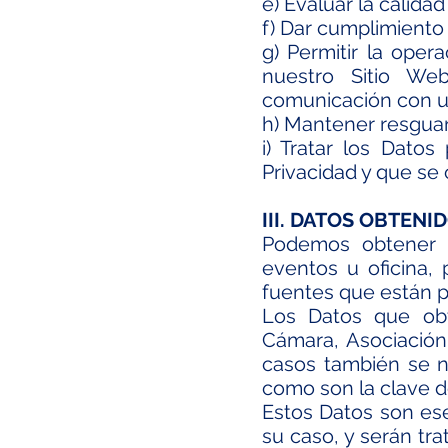
e) Evaluar la calidad
f) Dar cumplimiento
g) Permitir la oper
nuestro Sitio We
comunicación con u
h) Mantener resguar
i) Tratar los Dato
Privacidad y que se 
III. DATOS OBTENI
Podemos obtener 
eventos u oficina, 
fuentes que están pe
Los Datos que obte
Cámara, Asociación
casos también se no
como son la clave de
Estos Datos son ese
su caso, y serán tr