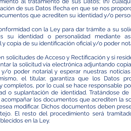
miento al tratamiento de sus Datos; (h) cualq
lización de sus Datos (fecha en que se nos propo
s documentos que acrediten su identidad y/o pers
formidad con la Ley para dar trámite a su sol
os su identidad o personalidad mediante asi
y copia de su identificación oficial y/o poder nota
solicitudes de Acceso y Rectificación y si reside
tar la solicitud vía electrónica adjuntando copia
ial y/o poder notarial y esperar nuestras noticia
mismo, el titular, garantiza que los Datos p
 y completos, por lo cual se hace responsable po
dad o suplantación de identidad. Tratándose de 
á acompañar los documentos que acrediten la sol
esea modificar. Dichos documentos deben prese
tejo. El resto del procedimiento será tramita
blecidos en la Ley.