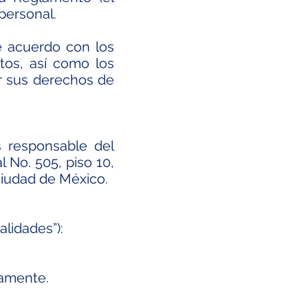
personal.
e acuerdo con los
atos, así como los
r sus derechos de
s responsable del
 No. 505, piso 10,
 Ciudad de México.
alidades”):
namente.