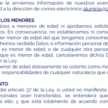
e le enviemos información de nuestros event
d a la dirección de correo electrónico
aluminio@
E LOS MENORES
cios a menores de edad ni aprobamos solicit
los. En consecuencia, no establecemos ni cons
ier menor de edad del que tengamos conocimie
 hemos recibido Datos o información personal d
la es menor de edad, o de cualquier otra per
 que es menor de edad, cancelaremos dichos 
r la Ley.
menor de edad dolosamente se ostente como ma
s responsabilidades de cualquier naturaleza que
ENTO
del artículo 37 de la Ley, si usted no manifiesta
sonales sean transferidos, se entenderá qu
a ello, y que está totalmente de acuerdo con