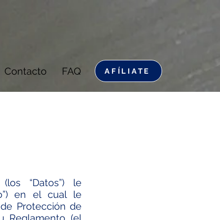
Contacto
FAQ
AFÍLIATE
(los “Datos”) le
o”) en el cual le
 de Protección de
su Reglamento (el