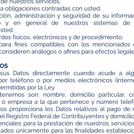
 de nuestros servicios.
 a obligaciones contraídas con usted.
ación, administración y seguridad de su inform
b y en general de nuestros sistemas de a
sted.
dos físicos, electrónicos y de procedimiento.
s para fines compatibles con los mencionados
consideren análogos o afines para efectos legale
DOS
sus Datos directamente cuando acude a alg
por teléfono o por medios electrónicos (intern
rmitidas por la Ley.
nemos son: nombre, domicilio particular, co
 o empresa a la que pertenece y número telef
s proporciona los Datos relativos al pago de 
l Registro Federal de Contribuyentes y domicilio 
nciales para la prestación de nuestros servicios
atados únicamente para las finalidades estableci