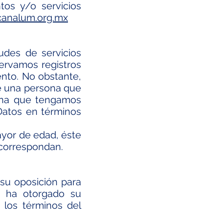
os y/o servicios
canalum.org.mx
udes de servicios
ervamos registros
nto. No obstante,
e una persona que
sona que tengamos
Datos en términos
yor de edad, éste
 correspondan.
 su oposición para
e ha otorgado su
 los términos del