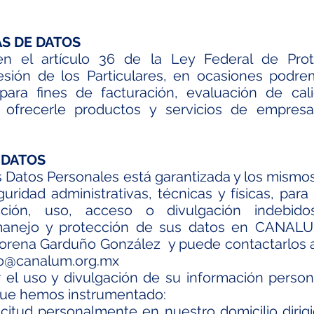
AS DE DATOS
n el artículo 36 de la Ley Federal de Pro
sión de los Particulares, en ocasiones podrem
para fines de facturación, evaluación de cal
ofrecerle productos y servicios de empresa
 DATOS
s Datos Personales está garantizada y los mismo
ridad administrativas, técnicas y físicas, para 
ucción, uso, acceso o divulgación indebid
manejo y protección de sus datos en CANALU
orena Garduño González y puede contactarlos a
io@canalum.org.mx
 el uso y divulgación de su información person
que hemos instrumentado:
citud personalmente en nuestro domicilio dirig